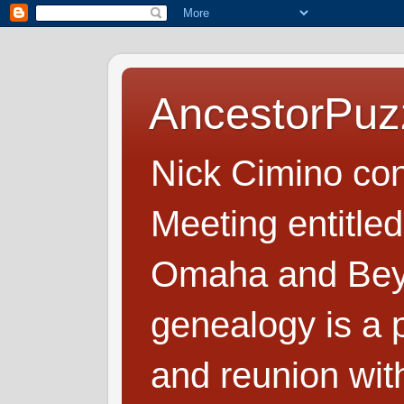
AncestorPuz
Nick Cimino co
Meeting entitled
Omaha and Beyo
genealogy is a p
and reunion wit